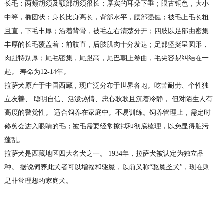
长毛；两颊胡须及颚部胡须很长；厚实的耳朵下垂；眼古铜色，大小
中等，椭圆状；身长比身高长，背部水平，腰部强健；被毛上毛长粗
且直，下毛丰厚；沿着背骨，被毛左右清楚分开；四肢以足部由密集
丰厚的长毛覆盖着；前肢直，后肢肌肉十分发达；足部坚挺呈圆形，
肉趾特别厚；尾毛密集，尾跟高，尾巴朝上卷曲，毛尖容易纠结在一
起。 寿命为12-14年。
拉萨犬原产于中国西藏，现广泛分布于世界各地。吃苦耐劳、个性独
立友善、 聪明自信、活泼热情、忠心耿耿且沉着冷静， 但对陌生人有
高度的警觉性。 适合饲养在家庭中。不易训练。饲养管理上，需定时
修剪会进入眼睛的毛；被毛需要经常擦拭和彻底梳理，以免显得脏污
蓬乱。
拉萨犬是西藏地区四大名犬之一。 1934年，拉萨犬被认定为独立品
种。 据说饲养此犬者可以增福和驱魔，以前又称“驱魔圣犬”，现在则
是非常理想的家庭犬。