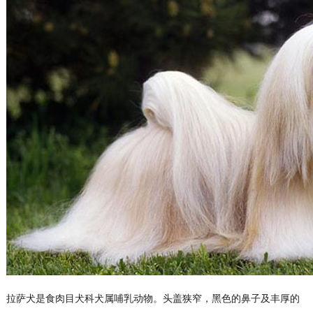
拉萨犬是食肉目犬科犬属哺乳动物。头盖狭窄，黑色的鼻子及丰厚的