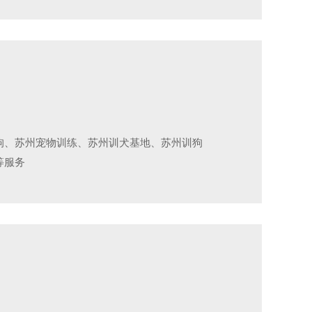
狗、苏州宠物训练、苏州训犬基地、苏州训狗
等服务