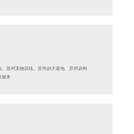
狗、苏州宠物训练、苏州训犬基地、苏州训狗
等服务