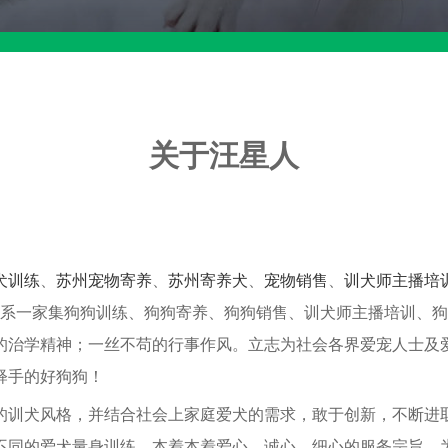
关于汪星人
犬训练
、
苏州宠物寄养
、
苏州寄养犬
、
宠物销售
、
训犬师主播培
米，系一家集狗狗训练、狗狗寄养、狗狗销售、训犬师主播培训、
的治学精神；一丝不苟的行事作风。立志为社会各界爱宠人士及
释手的好狗狗！
的训犬风格，并结合社会上家庭爱犬的需求，敢于创新，不断进
不同的爱犬量身训练，本着本着爱心、诚心、细心的服务宗旨，