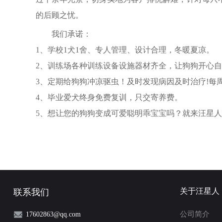
的后顾之忧。
我们承诺：
1、学校1犬1舍、专人管理、设计合理，冬暖夏凉。
2、训练场各种训练设备设施器材齐全，让狗狗开心
3、定期给狗狗冲凉驱虫！及时发现病因及时治疗!每
4、毕业爱犬终身免费复训，只交寄养费。
5、想让您的狗狗变成可爱聪明乖宝宝吗？就来汪星
关于汪星人
联系我们
公司简介
17602863@qq.com