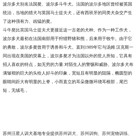
波尔多犬别名法国獒、波尔多斗牛犬。法国的
波尔多
地区曾经被英国
统治，当地的猎犬与英国
马士提夫犬
，还有西班牙的同类犬杂交产生
了这种强有力、凶猛的獒。
斗牛獒
比
英国马士提夫犬
更接近这一古老的犬种。作为一种工作犬，
波尔多犬最初在法国南部用于狩猎野猪和熊，后来用于牧牛。由于它
的勇敢，波尔多獒曾用于诱兽和斗犬。直到1989年它与汤姆.汉克斯一
同出现在美国的荧幕上，波尔多獒才为法国以外的世人所知，它具有
招人喜欢的特点，如无穷的力量.对陌生人的警惕和威胁。波尔多犬布
满皱褶的巨大的头给人好斗的印象，宽短且有明显的阻隔，椭圆型的
眼睛间距大有明显的上脊，小而直立的耳朵微微环绕耳根部，尾巴
短，无绒毛 。
苏州汪星人训犬基地专业提供
苏州训犬
、
苏州训狗
、
苏州宠物训练
、