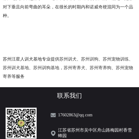
对下垂且向前弯曲的耳朵，在很长的时期内和
诺威奇梗
混同为一个品
种。
苏州汪星人训犬基地专业提供
苏州训犬
、
苏州训狗
、
苏州宠物训练
、
苏州训犬基地
、
苏州训狗基地
，
苏州寄养犬
、
苏州寄养狗
、
苏州宠物
寄养
等服务
联系我们
17602863@qq.com
江苏省苏州市吴中区舟山路梅园村香雪
蜂园