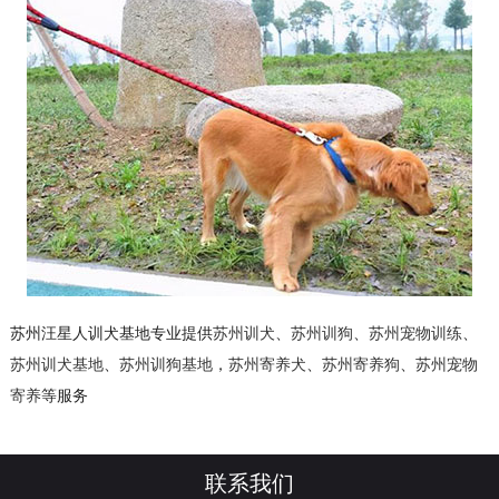
苏州汪星人训犬基地专业提供
苏州训犬
、
苏州训狗
、
苏州宠物训练
、
苏州训犬基地
、
苏州训狗基地
，
苏州寄养犬
、
苏州寄养狗
、
苏州宠物
寄养
等服务
联系我们