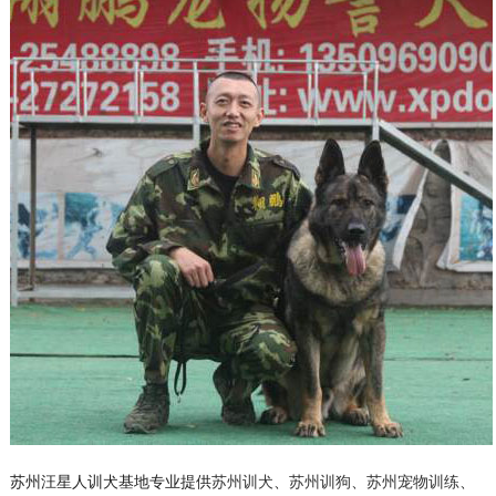
苏州汪星人训犬基地专业提供
苏州训犬
、
苏州训狗
、
苏州宠物训练
、